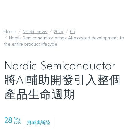
Home
Nordic news
2026
05
Nordic Semiconductor brings AI-assisted development to
the entire product lifecycle
Nordic Semiconductor
將AI輔助開發引入整個
產品生命週期
28
May
挪威奧斯陸
2026