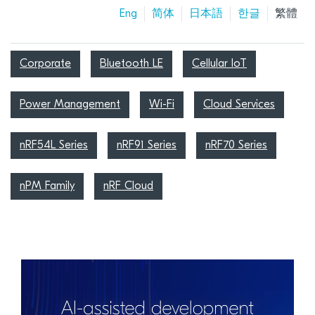
Eng
简体
日本語
한글
繁體
Corporate
Bluetooth LE
Cellular IoT
Power Management
Wi-Fi
Cloud Services
nRF54L Series
nRF91 Series
nRF70 Series
nPM Family
nRF Cloud