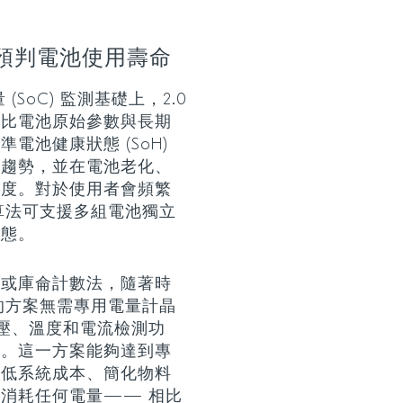
預判電池使用壽命
(SoC) 監測基礎上，2.0
對比電池原始參數與長期
電池健康狀態 (SoH)
減趨勢，並在電池老化、
精度。對於使用者會頻繁
演算法可支援多組電池獨立
狀態。
型或庫侖計數法，隨著時
 的方案無需專用電量計晶
的電壓、溫度和電流檢測功
現。這一方案能夠達到專
降低系統成本、簡化物料
消耗任何電量—— 相比