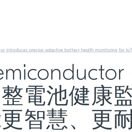
r introduces precise adaptive battery health monitoring for Io
Semiconduct
調整電池健康
能更智慧、更