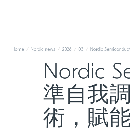
Home
Nordic news
2026
03
Nordic Semiconducto
Nordic 
準自我
術，賦