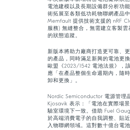
電池建模以及長期設備群分析功
術拓展至各類低功耗物聯網產品
Memfault 提供技術支援的 nRF Cl
服務) 無縫整合，無需建立客製
的狀態追蹤。
新版本將助力廠商打造更可靠、
的產品，同時滿足新興的電池更
歐盟《2023/1542 電池法規
應「在產品整個生命週期內，隨
卸和更換」。
Nordic Semiconductor 電源
Kjosavik 表示：「電池在實
驗室環境下一致。借助 Fuel Gau
於高端消費電子的自我調整、貼
入物聯網領域。這對數十億台電