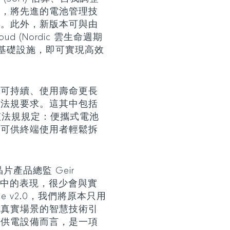
能，將先進的電池管理技
中。此外，新版本可與由
oud (Nordic 雲生命週期
雲基礎設施，即可實現高效
更可持續、使用壽命更長
換法規要求。這其中包括
》，該法規規定：便攜式電池
時可供終端使用者輕鬆拆
管理晶片產品總監 Geir
際場景中的表現，很少會與實
ge v2.0，我們將原本只用
近真實場景的智慧技術引
池供電設備而言，是一項