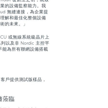
「Memfault 從創立之初，就致
專業的設備監察能力。我
F Cloud 無縫連接，為企業提
去理解和最佳化整個設備
技術的未來。」
主控 MCU 或無線系統級晶片上
系列以及非 Nordic 主控平
 幾乎能為所有聯網設備搭載
 目前已向客戶提供測試版樣品，
誠邀蒞臨