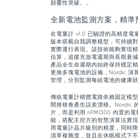
顛覆性突破。」
全新電池監測方案，精準
在電量計 v1.0 已驗證的高精度電量 
版本搭載自我調整模型，可持續
實際運行表現。該技術能夠實現精準
估算，追蹤充放電週期與長期衰
產品全生命週期內始終保持穩定
更換多塊電池的設備，Nordic 
管理，分別監測每組電池的健康
傳統電量計積體電路依賴固定模
間推移會產生誤差漂移。Nordic
片，而是利用 nPM1300 內置
能，搭配主控方的智慧演算法實
用電量計晶片級別的精度，同時
清單複雜度，並且在休眠模式下不