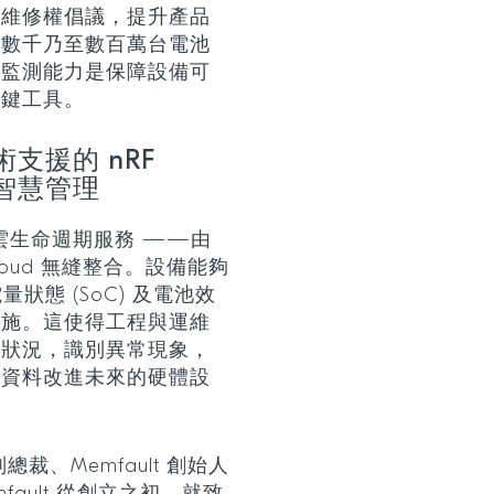
援維修權倡議，提升產品
署數千乃至數百萬台電池
化監測能力是保障設備可
關鍵工具。
術支援的 nRF
池智慧管理
dic 的雲生命週期服務 ——由
 Cloud 無縫整合。設備能夠
量狀態 (SoC) 及電池效
設施。這使得工程與運維
康狀況，識別異常現象，
景資料改進未來的硬體設
服務副總裁、Memfault 創始人