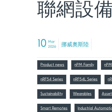
聯網設
10
Mar
挪威奧斯陸
2026
Product news
nPM Family
nPM
nRF54 Series
nRF54L Series
nR
Sustainability
Wearables
Asset
Smart Remotes
Industrial Automati