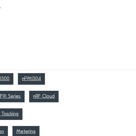
備
1300
nPM1304
F91 Series
nRF Cloud
 Tracking
on
Metering