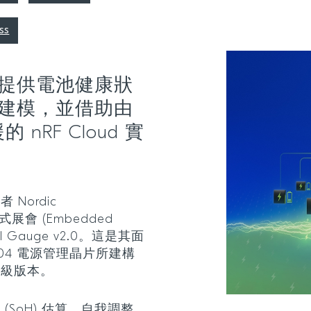
ss
提供電池健康狀
建模，並借助由
 nRF Cloud 實
Nordic
入式展會 (Embedded
uel Gauge v2.0。這是其面
1304 電源管理晶片所建構
升級版本。
SoH) 估算、自我調整