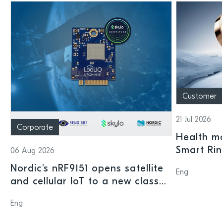
Customer
21 Jul 2026
Corporate
Health mo
Smart Ri
06 Aug 2026
Nordic's nRF9151 opens satellite
Eng
and cellular IoT to a new class
of connected devices
Eng