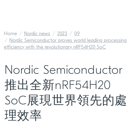
Home
Nordic news
2023
09
Nordic Semiconductor proves world leading processing
efficiency with the revolutionary nRF54H20 SoC
Nordic Semiconductor
推出全新nRF54H20
SoC展現世界領先的處
理效率