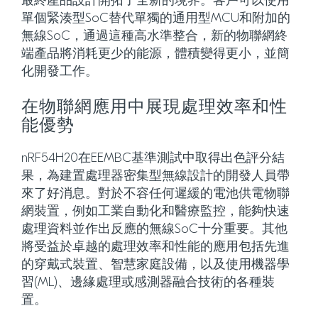
最終產品設計開拓了全新的境界。客戶可以使用
單個緊湊型SoC替代單獨的通用型MCU和附加的
無線SoC，通過這種高水準整合，新的物聯網終
端產品將消耗更少的能源，體積變得更小，並簡
化開發工作。
在物聯網應用中展現處理效率和性
能優勢
nRF54H20在EEMBC基準測試中取得出色評分結
果，為建置處理器密集型無線設計的開發人員帶
來了好消息。對於不容任何遲緩的電池供電物聯
網裝置，例如工業自動化和醫療監控，能夠快速
處理資料並作出反應的無線SoC十分重要。其他
將受益於卓越的處理效率和性能的應用包括先進
的穿戴式裝置、智慧家庭設備，以及使用機器學
習(ML)、邊緣處理或感測器融合技術的各種裝
置。