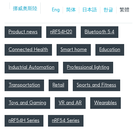
挪威奧斯陸
Eng
简体
日本語
한글
繁體
Product news
nRF54H20
Bluetooth 5.4
Connected Health
Smart home
Education
Industrial Automation
Professional lighting
Transportation
Retail
Sports and Fitness
Toys and Gaming
VR and AR
Wearables
nRF54H Series
nRF54 Series