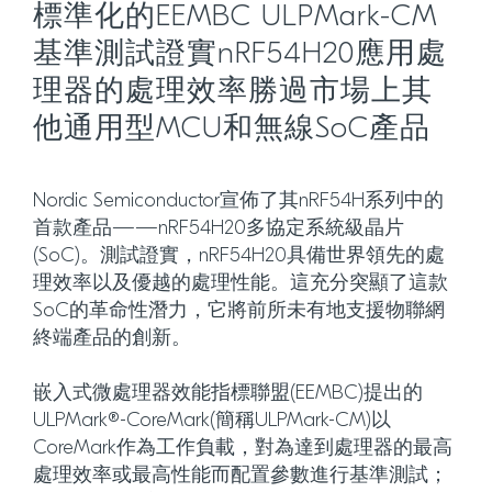
標準化的EEMBC ULPMark-CM
基準測試證實nRF54H20應用處
理器的處理效率勝過市場上其
他通用型MCU和無線SoC產品
Nordic Semiconductor宣佈了其nRF54H系列中的
首款產品——nRF54H20多協定系統級晶片
(SoC)。測試證實，nRF54H20具備世界領先的處
理效率以及優越的處理性能。這充分突顯了這款
SoC的革命性潛力，它將前所未有地支援物聯網
終端產品的創新。
嵌入式微處理器效能指標聯盟(EEMBC)提出的
ULPMark®-CoreMark(簡稱ULPMark-CM)以
CoreMark作為工作負載，對為達到處理器的最高
處理效率或最高性能而配置參數進行基準測試；