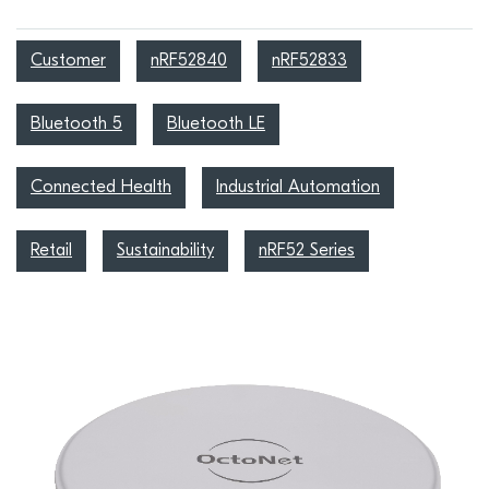
Customer
nRF52840
nRF52833
Bluetooth 5
Bluetooth LE
Connected Health
Industrial Automation
Retail
Sustainability
nRF52 Series