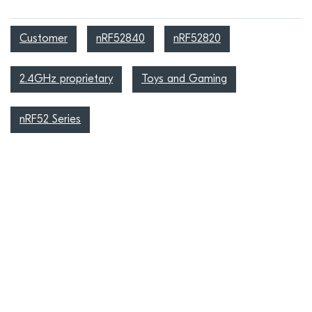
Customer
nRF52840
nRF52820
2.4GHz proprietary
Toys and Gaming
nRF52 Series