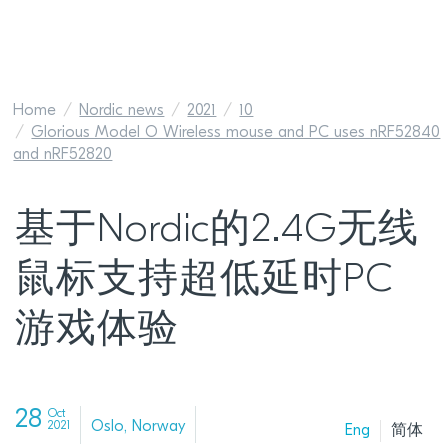
Home
Nordic news
2021
10
Glorious Model O Wireless mouse and PC uses nRF52840
and nRF52820
基于Nordic的2.4G无线
鼠标支持超低延时PC
游戏体验
28
Oct
Oslo, Norway
2021
Eng
简体