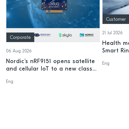
Customer
21 Jul 2026
Corporate
Health mo
Smart Ri
06 Aug 2026
Nordic's nRF9151 opens satellite
Eng
and cellular IoT to a new class
of connected devices
Eng