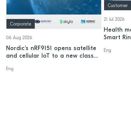
Customer
21 Jul 2026
Corporate
Health mo
Smart Ri
06 Aug 2026
Nordic's nRF9151 opens satellite
Eng
and cellular IoT to a new class
of connected devices
Eng