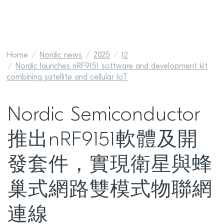
Home
Nordic news
2025
12
Nordic launches nRF9151 software and development kit
combining satellite and cellular IoT
Nordic Semiconductor
推出nRF9151軟體及開
發套件，實現衛星與蜂
巢式網路雙模式物聯網
連線