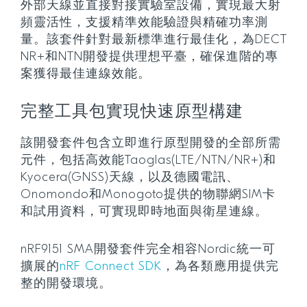
外部天線並直接對接實驗室設備，實現最大射
頻靈活性，支援精準效能驗證與精確功率測
量。該套件針對最新標準進行最佳化，為DECT
NR+和NTN開發提供理想平臺，確保進階的專
案獲得最佳連線效能。
完整工具包實現快速原型構建
該開發套件包含立即進行原型開發的全部所需
元件，包括高效能Taoglas(LTE/NTN/NR+)和
Kyocera(GNSS)天線，以及德國電訊、
Onomondo和Monogoto提供的物聯網SIM卡
和試用資料，可實現即時地面與衛星連線。
nRF9151 SMA開發套件完全相容Nordic統一可
擴展的
nRF Connect SDK
，為各類應用提供完
整的開發環境。