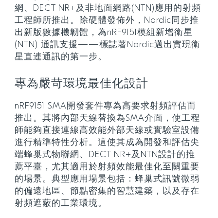
網、DECT NR+及非地面網路(NTN)應用的射頻
工程師所推出。除硬體發佈外，Nordic同步推
出新版數據機韌體，為nRF9151模組新增衛星
(NTN) 通訊支援——標誌著Nordic邁出實現衛
星直連通訊的第一步。
專為嚴苛環境最佳化設計
nRF9151 SMA開發套件專為高要求射頻評估而
推出。其將內部天線替換為SMA介面，使工程
師能夠直接連線高效能外部天線或實驗室設備
進行精準特性分析。這使其成為開發和評估尖
端蜂巢式物聯網、DECT NR+及NTN設計的推
薦平臺，尤其適用於射頻效能最佳化至關重要
的場景。典型應用場景包括：蜂巢式訊號微弱
的偏遠地區、節點密集的智慧建築，以及存在
射頻遮蔽的工業環境。