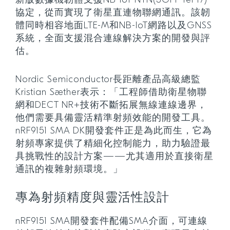
新版數據機韌體支援NB-IoT NTN(3GPP rel 17)
協定，從而實現了衛星直連物聯網通訊。該韌
體同時相容地面LTE-M和NB-IoT網路以及GNSS
系統，全面支援混合連線解決方案的開發與評
估。
Nordic Semiconductor長距離產品高級總監
Kristian Sæther表示：「工程師借助衛星物聯
網和DECT NR+技術不斷拓展無線連線邊界，
他們需要具備靈活精準射頻效能的開發工具。
nRF9151 SMA DK開發套件正是為此而生，它為
射頻專家提供了精細化控制能力，助力驗證最
具挑戰性的設計方案——尤其適用於直接衛星
通訊的複雜射頻環境。」
專為射頻精度與靈活性設計
nRF9151 SMA開發套件配備SMA介面，可連線