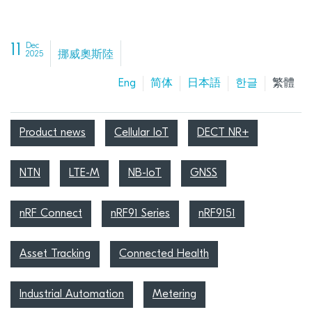
11
Dec
挪威奧斯陸
2025
Eng
简体
日本語
한글
繁體
Product news
Cellular IoT
DECT NR+
NTN
LTE-M
NB-IoT
GNSS
nRF Connect
nRF91 Series
nRF9151
Asset Tracking
Connected Health
Industrial Automation
Metering