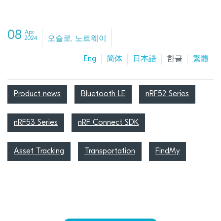
08
Apr
오슬로, 노르웨이
2024
Eng
简体
日本語
한글
繁體
Product news
Bluetooth LE
nRF52 Series
nRF53 Series
nRF Connect SDK
Asset Tracking
Transportation
FindMy