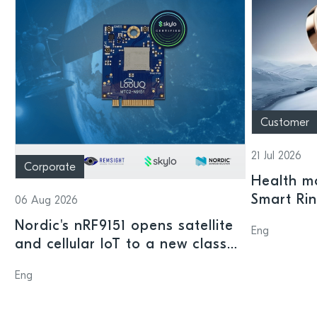
Customer
21 Jul 2026
Corporate
Health mo
Smart Ri
06 Aug 2026
Nordic's nRF9151 opens satellite
Eng
and cellular IoT to a new class
of connected devices
Eng