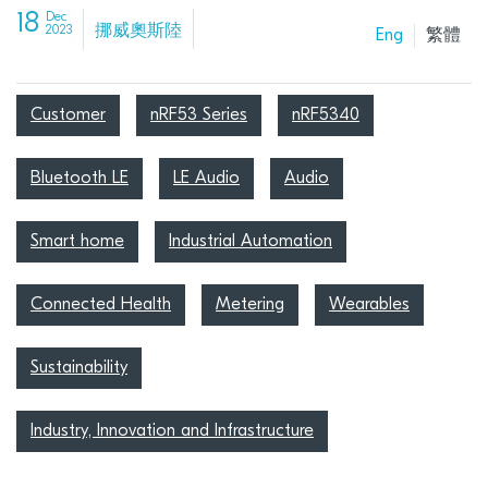
18
Dec
挪威奧斯陸
2023
Eng
繁體
Customer
nRF53 Series
nRF5340
Bluetooth LE
LE Audio
Audio
Smart home
Industrial Automation
Connected Health
Metering
Wearables
Sustainability
Industry, Innovation and Infrastructure