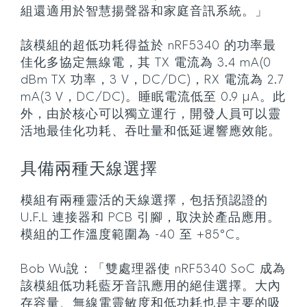
組還適用於智慧揚聲器和家庭音訊系統。」
該模組的超低功耗得益於 nRF5340 的功率最
佳化多協定無線電，其 TX 電流為 3.4 mA(0
dBm TX 功率，3 V，DC/DC)，RX 電流為 2.7
mA(3 V，DC/DC)。睡眠電流低至 0.9 µA。此
外，由於核心可以獨立運行，開發人員可以靈
活地最佳化功耗、吞吐量和低延遲響應效能。
具備兩種天線選擇
模組有兩種靈活的天線選擇，包括預認證的
U.F.L 連接器和 PCB 引腳，取決於產品應用。
模組的工作溫度範圍為 -40 至 +85°C。
Bob Wu說：「雙處理器使 nRF5340 SoC 成為
該模組低功耗藍牙音訊應用的絕佳選擇。大內
存容量、無線電靈敏度和低功耗也是主要的吸