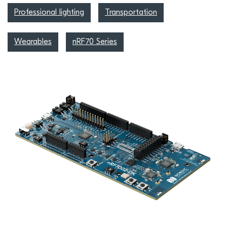
Professional lighting
Transportation
Wearables
nRF70 Series