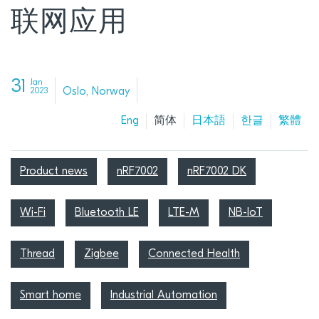
联网应用
31
Jan
Oslo, Norway
2023
Eng
简体
日本語
한글
繁體
Product news
nRF7002
nRF7002 DK
Wi-Fi
Bluetooth LE
LTE-M
NB-IoT
Thread
Zigbee
Connected Health
Smart home
Industrial Automation