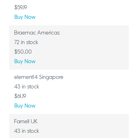
$59.19
Buy Now
Braemac Americas
72
$50.00
Buy Now
element14 Singapore
43
$61.19
Buy Now
Farnell UK
43