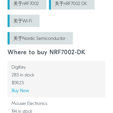
关于nRF7002
关于nRF7002 DK
关于Wi-Fi
关于Nordic Semiconductor
Where to buy NRF7002-DK
DigiKey
283
$59.23
Buy Now
Mouser Electronics
194