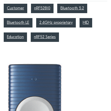
Customer
nRF52810
Bluetooth 5.2
Bluetooth LE
2.4GHz proprietary
HID
Education
nRF52 Series