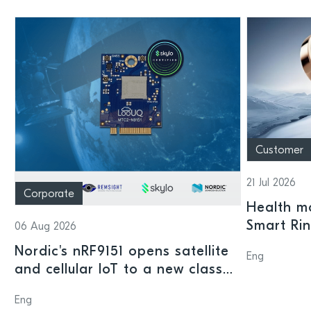
Customer
21 Jul 2026
Corporate
Health mo
Smart Ri
06 Aug 2026
Nordic's nRF9151 opens satellite
Eng
and cellular IoT to a new class
of connected devices
Eng