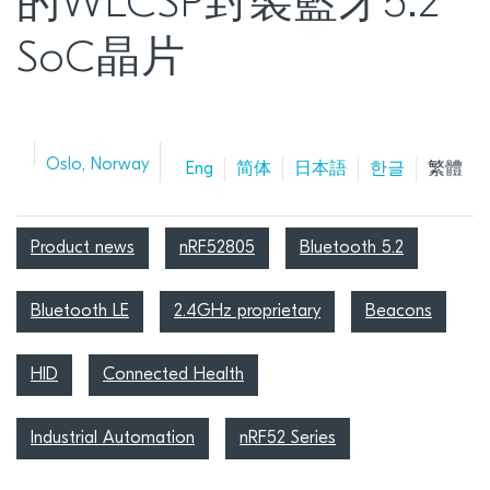
的WLCSP封裝藍牙5.2
SoC晶片
Oslo, Norway
Eng
简体
日本語
한글
繁體
Product news
nRF52805
Bluetooth 5.2
Bluetooth LE
2.4GHz proprietary
Beacons
HID
Connected Health
Industrial Automation
nRF52 Series