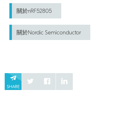
關於nRF52805
關於Nordic Semiconductor
SHARE