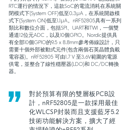
RTC運行的情況下，這款SoC的電流消耗在系統關
閉模式下(System OFF)低至0.3µA，在系統開啟模
式下(System ON)低至1.1µA。nRF52805具有一系列
類比和數位介面，包括SPI、UART和TWI，一個雙
通道12位元ADC，以及10個GPIO。Nordic提供具
有全部10個GPIO的9.5 x 8.8mm參考佈線設計，只
需要十個外部被動式元件(包含兩個石英晶體負載
電容器)。nRF52805 可由1.7 V 至3.6V範圍的電源
供電，並整合了線性穩壓器(LDO)和 DC/DC轉換
器。
對於預算有限的雙層板PCB設
計，nRF52805是一款採用最佳
化WLCSP封裝而且支援藍牙5.2
技術功能解決方案，擴大了經