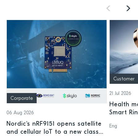
Customer
21 Jul 2026
Corporate
Health mo
Smart Ri
06 Aug 2026
Nordic's nRF9151 opens satellite
Eng
and cellular IoT to a new class