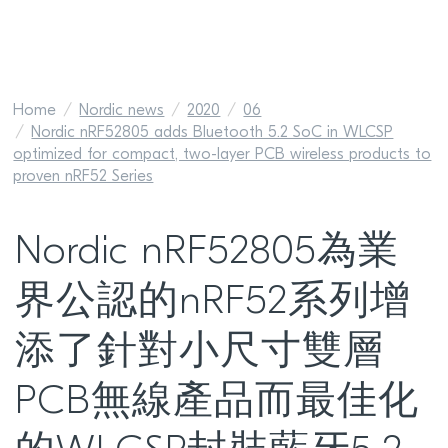
Home
Nordic news
2020
06
Nordic nRF52805 adds Bluetooth 5.2 SoC in WLCSP
optimized for compact, two-layer PCB wireless products to
proven nRF52 Series
Nordic nRF52805為業
界公認的nRF52系列增
添了針對小尺寸雙層
PCB無線產品而最佳化