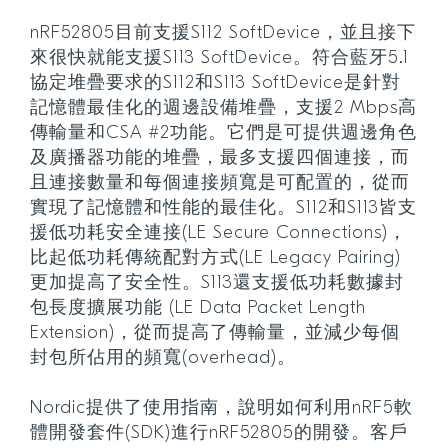
nRF52805目前支援S112 SoftDevice，並且接下
來很快就能支援S113 SoftDevice。符合藍牙5.1
協定堆疊要求的S112和S113 SoftDevice是針對
記憶體最佳化的週邊設備堆疊，支援2 Mbps高
傳輸量和CSA #2功能。它們是可提供週邊角色
及廣播器功能的堆疊，最多支援四個連接，而
且連接數量和每個連接頻寬是可配置的，從而
實現了記憶體和性能的最佳化。S112和S113皆支
援低功耗安全連接(LE Secure Connections)，
比起低功耗傳統配對方式(LE Legacy Pairing)
更加提高了安全性。S113還支援低功耗數據封
包長度擴展功能 (LE Data Packet Length
Extension)，從而提高了傳輸量，並減少每個
封包所佔用的頻寬(overhead)。
Nordic提供了使用指南，說明如何利用nRF5軟
體開發套件(SDK)進行nRF52805的開發。客戶