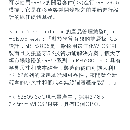
可以使用nRF52的開發套件(DK)進行nRF52805
模擬，它是在移至客製開發板之前開始進行設
計的絕佳硬體基礎。
Nordic Semiconductor 的產品管理總監Kjetil
Holstad 表示：「對於預算有限的雙層板PCB
設計，nRF52805是一款採用最佳化WLCSP封
裝而且支援藍牙5.2技術功能解決方案，擴大了
經市場驗證的nRF52系列。nRF52805 SoC具有
罕見尺寸和成本結合，製造商從而可擴大利用
nRF52系列的成熟基礎和可靠性，來開發全新
範圍的小尺寸和低成本無線週邊產品設計。」
nRF52805 SoC現已量產中，採用2.48 x
2.46mm WLCSP封裝，具有10個GPIO。